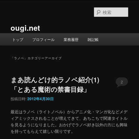
メ
サ
イ
ブ
検
ン
コ
索
コ
ン
ougi.net
ン
テ
テ
ン
メ
トップ
プロフィール
業務履歴
雑記帳
ン
ツ
イ
ツ
へ
ン
へ
移
メ
「
ラノベ
」カテゴリーアーカイブ
移
動
ニ
動
ュ
ー
まあ読んどけ的ラノベ紹介(1)
2
「とある魔術の禁書目録」
投稿日時:
2012年4月30日
最近はラノベ（ライトノベル）からアニメ化・マンガ化などメデ
ィアミックスされることが増えてきて、あちこちで関連タイトル
を見るようになりました。おかげでラノベ好き以外の方にも興味
を持ってもらえて嬉しい限りです。