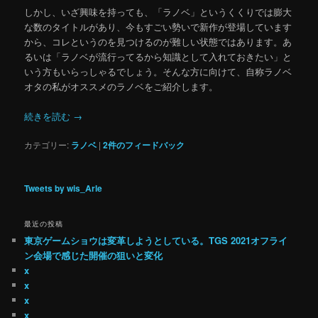
しかし、いざ興味を持っても、「ラノベ」というくくりでは膨大
な数のタイトルがあり、今もすごい勢いで新作が登場しています
から、コレというのを見つけるのが難しい状態ではあります。あ
るいは「ラノベが流行ってるから知識として入れておきたい」と
いう方もいらっしゃるでしょう。そんな方に向けて、自称ラノベ
オタの私がオススメのラノベをご紹介します。
続きを読む
→
カテゴリー:
ラノベ
|
2
件のフィードバック
Tweets by wis_Arle
最近の投稿
東京ゲームショウは変革しようとしている。TGS 2021オフライ
ン会場で感じた開催の狙いと変化
x
x
x
x