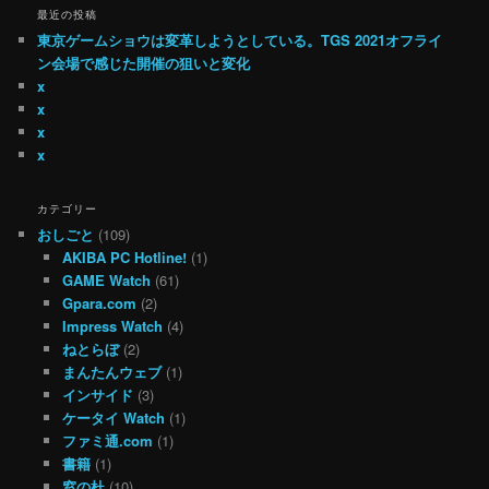
最近の投稿
東京ゲームショウは変革しようとしている。TGS 2021オフライ
ン会場で感じた開催の狙いと変化
x
x
x
x
カテゴリー
おしごと
(109)
AKIBA PC Hotline!
(1)
GAME Watch
(61)
Gpara.com
(2)
Impress Watch
(4)
ねとらぼ
(2)
まんたんウェブ
(1)
インサイド
(3)
ケータイ Watch
(1)
ファミ通.com
(1)
書籍
(1)
窓の杜
(10)