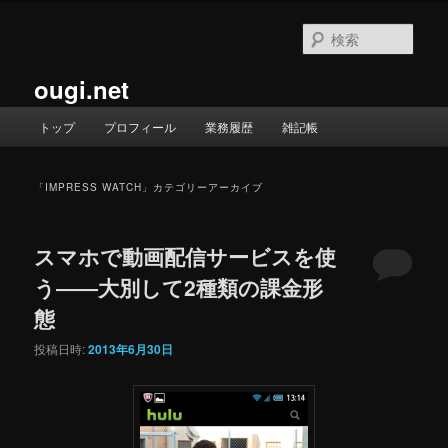
メ
サ
イ
ブ
検
ン
コ
索
コ
ン
ougi.net
ン
テ
テ
ン
メ
トップ
プロフィール
業務履歴
雑記帳
ン
ツ
イ
ツ
へ
ン
へ
移
メ
「
IMPRESS WATCH
」カテゴリーアーカイブ
移
動
ニ
動
ュ
ー
スマホで動画配信サービスを使
う――大別して2種類の課金形
態
投稿日時:
2013年6月30日