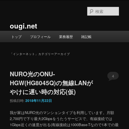
メ
サ
イ
ブ
検
ン
コ
索
コ
ン
ougi.net
ン
テ
テ
ン
メ
トップ
プロフィール
業務履歴
雑記帳
ン
ツ
イ
ツ
へ
ン
へ
移
メ
「
インターネット
」カテゴリーアーカイブ
移
動
ニ
動
ュ
ー
NURO光のONU-
4
HGW(HG8045Q)の無線LANが
やけに遅い時の対応(仮)
投稿日時:
2018年11月22日
我が家はNURO光のマンションタイプを利用しています。月額
2,700円で下り最大2Gbpsをうたうサービスで、有線接続では
1Gbps近くの速度が出る(有線接続は1000Base-Tなので1本での最