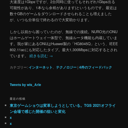
大速度は1Gbpsですが、2台同時に使ってもそれぞれ1Gbps出る
可能性があり、1本なら余裕があります)というものです。最近は
数十GBのゲームをダウンロードさせられることも増えました
が、いつも分単位で終わるので大変助かります。
しかし以前から困っていたのが、無線での接続。NURO光のONU
はホームゲートウェイ一体型で、無線ルータ機能も内蔵していま
す。我が家にあるONUはHuawei製の「HG8045Q」という、IEEE
802.11acにも対応したタイプ。最大1,300Mbpsに対応するとされ
ています。
続きを読む
→
カテゴリー:
インターネット
、
テクノロジー
|
4
件のフィードバック
Tweets by wis_Arle
最近の投稿
東京ゲームショウは変革しようとしている。TGS 2021オフライ
ン会場で感じた開催の狙いと変化
x
x