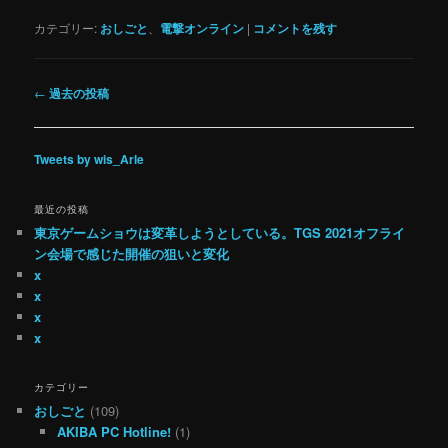
カテゴリー:
おしごと
、
電撃オンライン
|
コメントを残す
投
←
過去の投稿
稿
ナ
ビ
Tweets by wis_Arle
ゲ
ー
最近の投稿
シ
東京ゲームショウは変革しようとしている。TGS 2021オフライ
ョ
ン会場で感じた開催の狙いと変化
ン
x
x
x
x
カテゴリー
おしごと
(109)
AKIBA PC Hotline!
(1)