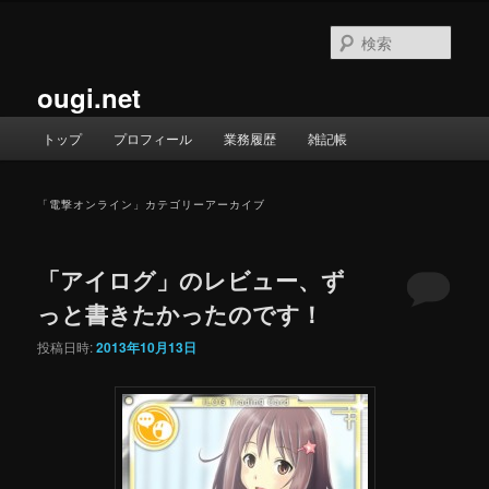
メ
サ
イ
ブ
検
ン
コ
索
コ
ン
ougi.net
ン
テ
テ
ン
メ
トップ
プロフィール
業務履歴
雑記帳
ン
ツ
イ
ツ
へ
ン
へ
移
メ
「
電撃オンライン
」カテゴリーアーカイブ
移
動
ニ
動
ュ
ー
「アイログ」のレビュー、ず
っと書きたかったのです！
投稿日時:
2013年10月13日