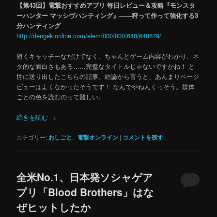
【第43回】電撃おすすめアプリ 毎日レビュー＆攻略『モンスタ
ーハンター マッシヴハンティング』――狩って作って強化する3
分ハンティング
http://dengekionline.com/elem/000/000/648/648679/
短くキャッチーなだけでなく、ちゃんとゲーム内容がわかり、ネ
タ的な面白さもある……完璧なタイトルじゃないですかね！ と
世に送り出したこちらの記事。結論から言うと、あんまりページ
ビューはよくなかったそうです！ なんでやねんくっそう。媒体
ごとの色を読むのって難しい。
続きを読む
→
カテゴリー:
おしごと
、
電撃オンライン
|
コメントを残す
全米No.1、日本発ソシャゲア
プリ「Blood Brothers」はな
ぜヒットしたか