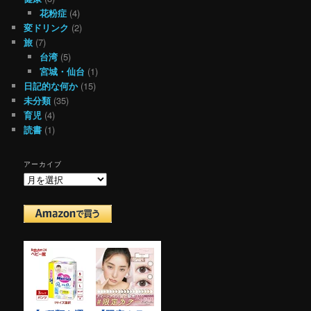
花粉症
(4)
変ドリンク
(2)
旅
(7)
台湾
(5)
宮城・仙台
(1)
日記的な何か
(15)
未分類
(35)
育児
(4)
読書
(1)
アーカイブ
ア
ー
カ
イ
ブ