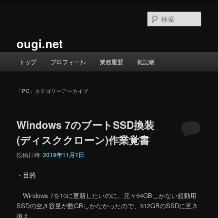
メ
サ
イ
ブ
検
ン
コ
索
コ
ン
ougi.net
ン
テ
テ
ン
メ
トップ
プロフィール
業務履歴
雑記帳
ン
ツ
イ
ツ
へ
ン
へ
移
メ
「
PC
」カテゴリーアーカイブ
移
動
ニ
動
ュ
ー
Windows 7のブートSSD換装
(ディスククローン)作業覚書
投稿日時:
2019年11月7日
・目的
Windows 7を10に更新したいのに、元々64GBしかない起動用
SSDの空き容量が数GBしかなかったので、512GBのSSDに置き
換え。