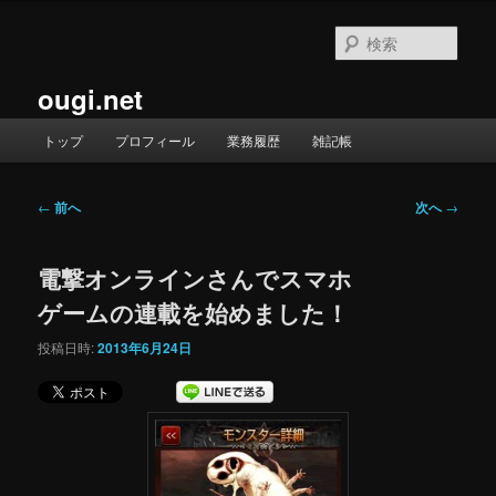
メ
イ
検
ン
索
コ
ougi.net
ン
テ
メ
トップ
プロフィール
業務履歴
雑記帳
ン
イ
ツ
ン
へ
メ
投
←
前へ
次へ
→
移
ニ
稿
動
ュ
ナ
ー
電撃オンラインさんでスマホ
ビ
ゲ
ゲームの連載を始めました！
ー
シ
投稿日時:
2013年6月24日
ョ
ン