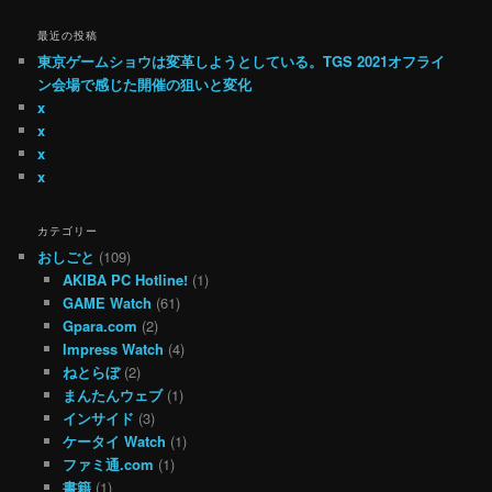
最近の投稿
東京ゲームショウは変革しようとしている。TGS 2021オフライ
ン会場で感じた開催の狙いと変化
x
x
x
x
カテゴリー
おしごと
(109)
AKIBA PC Hotline!
(1)
GAME Watch
(61)
Gpara.com
(2)
Impress Watch
(4)
ねとらぼ
(2)
まんたんウェブ
(1)
インサイド
(3)
ケータイ Watch
(1)
ファミ通.com
(1)
書籍
(1)