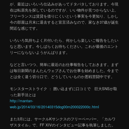
が、最近はいろいろ仕込みがあってドタバタしております。今現
在は転居先を探しているのですが、いい物件が見つからない上、
フリーランスは賃貸を借りにくいという事実を今更知り、しかし
今の部屋は月末に退去すると宣言済みなので、家なき37歳が誕生
間近な感じです。
いろいろ気持ちよく片付いたら、何かしら楽しいご報告をしたい
なと思います。今しばらくお待ちください。これが最後のエント
リーにならないようがんばります。
などと言いつつ、簡単に最近のお仕事報告をしておきます。まず
は毎日新聞のまんたんウェブさんでお仕事を始めました。今まで
とは全く違う切り口で、どうしていいものか悪戦苦闘中です。
モンスターストライク ： 囲い込まずに口コミで 巨大SNSが取
った新手法とは
http://mantan-
web.jp/2014/03/16/20140315dog00m200022000c.html
また3月には、サークルKサンクスのフリーペーパー、「カルワ
ザスタイル」で、FF XIVのインタビュー記事を執筆しました。