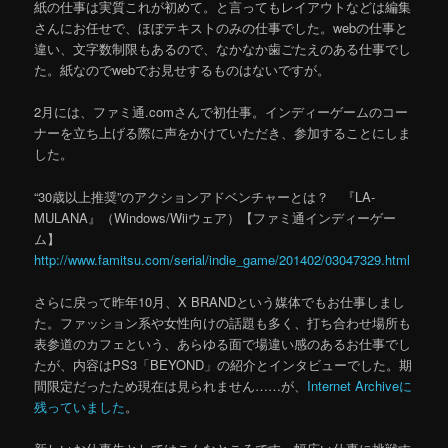
紙の仕事は実質これが初めて。と言ってもレイアウトなどは編集
さんにお任せで、ほぼテキストのみの仕事でした。webの仕事と
違い、文字数制限もあるので、なかなか歯ごたえのある仕事でし
た。紙なのでwebでお見せするものはないですが。
2月には、ファミ通.comさんで初仕事。インディーゲームのコー
ナーを立ち上げる際に声をかけていただき、参加することにしま
した。
“30歳以上推奨”のアクションアドベンチャーとは？ 『LA-
MULANA』（Windows/Wiiウェア）【ファミ通インディーゲー
ム】
http://www.famitsu.com/serial/indie_game/201402/03047329.html
さらに戻って昨年10月、X BRANDという媒体でもお仕事しまし
た。ファッション系や女性向けの話題も多く、打ち合わせ場所も
表参道のカフェという、あらゆる面で場違い感のあるお仕事でし
たが、内容はPS3「BEYOND」の紹介とインタビューでした。期
間限定だったため現在は見られません……が、
Internet Archiveに
残っていました
。