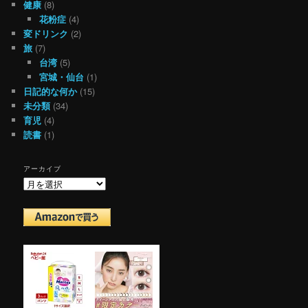
健康
(8)
花粉症
(4)
変ドリンク
(2)
旅
(7)
台湾
(5)
宮城・仙台
(1)
日記的な何か
(15)
未分類
(34)
育児
(4)
読書
(1)
アーカイブ
ア
ー
カ
イ
ブ