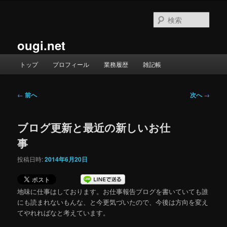
メ
イ
検
ン
索
コ
ougi.net
ン
テ
メ
トップ
プロフィール
業務履歴
雑記帳
ン
イ
ツ
ン
へ
メ
投
←
前へ
次へ
→
移
ニ
稿
動
ュ
ナ
ー
ブログ更新と最近の新しいお仕
ビ
ゲ
事
ー
シ
投稿日時:
2014年6月20日
ョ
ン
地味に仕事はしております。お仕事報告ブログを書いていても誰
にも読まれないもんな、と今更気づいたので、今後は方向を変え
てやれればなと考えています。