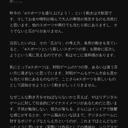
が……。
昨今の「eスポーツを盛り上げよう！」という動きは大歓迎で
す。そしてお金や権利が絡んで大人の事情が発生するのも当然だ
と思います。他のスポーツや興行でも当たり前にありますし、そ
うでないと広がりがありません。
注目したいのは、その「広がり」の考え方。各所の動きを見てい
ると、「eスポーツという新しいスポーツの形」を懸命に拡大し
ようという風に見えるのですが、私はそこに違和感があります。
私にとってeスポーツは、対戦ゲームの1つの形、あるいは違う言
い方に過ぎないと思っています。対戦ゲームもゲーム大会も昔か
ら当たり前にあるものなので、ことさらeスポーツを新しいもの
として認知させようという動きがしっくりきません。
なぜこんな動き方をせねばならないかと言えば、やはりデジタル
ゲームに対して社会的にマイナスイメージがあるためだと思いま
す。子供が勉強しない、視力が落ちる、さらにはインドアで陰鬱
な感じがするとか、ゲーム脳みたいな話まで。デジタルゲームに
対するポジティブなとらえ方というのが、これまでほとんどなか
ったように思います（実際には作品としての価値や、シリアスゲ