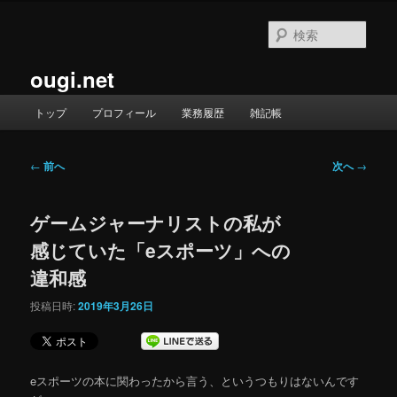
メ
イ
検
ン
索
コ
ougi.net
ン
テ
メ
トップ
プロフィール
業務履歴
雑記帳
ン
イ
ツ
ン
へ
メ
投
←
前へ
次へ
→
移
ニ
稿
動
ュ
ナ
ー
ゲームジャーナリストの私が
ビ
ゲ
感じていた「eスポーツ」への
ー
違和感
シ
ョ
投稿日時:
2019年3月26日
ン
eスポーツの本に関わったから言う、というつもりはないんです