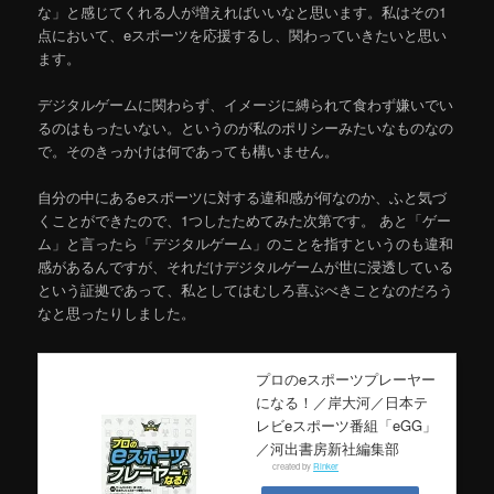
な」と感じてくれる人が増えればいいなと思います。私はその1
点において、eスポーツを応援するし、関わっていきたいと思い
ます。
デジタルゲームに関わらず、イメージに縛られて食わず嫌いでい
るのはもったいない。というのが私のポリシーみたいなものなの
で。そのきっかけは何であっても構いません。
自分の中にあるeスポーツに対する違和感が何なのか、ふと気づ
くことができたので、1つしたためてみた次第です。 あと「ゲー
ム」と言ったら「デジタルゲーム」のことを指すというのも違和
感があるんですが、それだけデジタルゲームが世に浸透している
という証拠であって、私としてはむしろ喜ぶべきことなのだろう
なと思ったりしました。
プロのeスポーツプレーヤー
になる！／岸大河／日本テ
レビeスポーツ番組「eGG」
／河出書房新社編集部
created by
Rinker