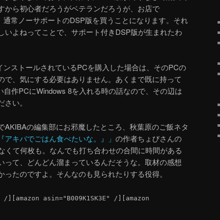
すから初心者だろうがベテランだろうが、お店で
ると、通常ノーサポートのDSP版を買うことになります。それ
しいよねってことで、サポート付きDSP版が生まれたわ
8がインストールされているPCを購入した場合は、そのPCの
ので、気にする必要はありません。あくまで既に持って
自作PCにWindows 8を入れる時の話なので、その辺は
ださい。
AKIBAの編集部にお邪魔したところ、秋葉原のご飯ネタ
『アキバでごはん食べたいな。』」
の作者ちょびさんの
ゃなくて何枚も。なんでも打ち合わせの合間に時間がある
いって、どんどん溜まっているんだそうな。取材の感想
かったのですよ。そんなのも見られたりする役得。
 /]
[amazon asin="B009K1SK3E" /]
[amazon