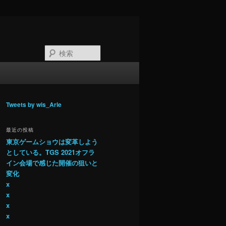
検
索
Tweets by wis_Arle
最近の投稿
東京ゲームショウは変革しよう
としている。TGS 2021オフラ
イン会場で感じた開催の狙いと
変化
x
x
x
x