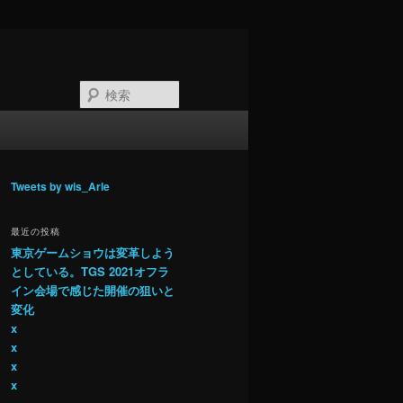
検
索
Tweets by wis_Arle
最近の投稿
東京ゲームショウは変革しよう
としている。TGS 2021オフラ
イン会場で感じた開催の狙いと
変化
x
x
x
x