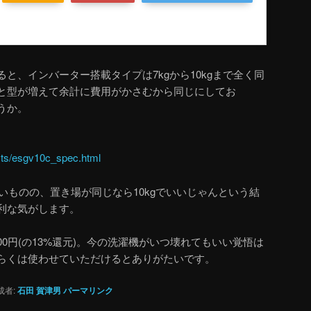
と、インバーター搭載タイプは7kgから10kgまで全く同
と型が増えて余計に費用がかさむから同じにしてお
うか。
ucts/esgv10c_spec.html
ないものの、置き場が同じなら10kgでいいじゃんという結
利な気がします。
,000円(の13%還元)。今の洗濯機がいつ壊れてもいい覚悟は
らくは使わせていただけるとありがたいです。
者:
石田 賀津男
パーマリンク