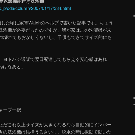
簡易乾燥機能付き洗濯機
o.jp/cda/column/2007/01/17/334.html
hに在籍した頃に家電Watchのヘルプで書いた記事です。ちょう
洗濯機が必要だったのですが、我が家はこの洗濯機が未
いつ壊れてもおかしくないし、子供もできてサイズ的にも
、ヨドバシ通販で翌日配達してもらえる安心感はあれ
ねばなあと。
。
ャープ一択
ただこれ以上サイズが大きくなるなら自動的にインバー
今の洗濯機は結構うるさいし、脱水の時に振動で動いた