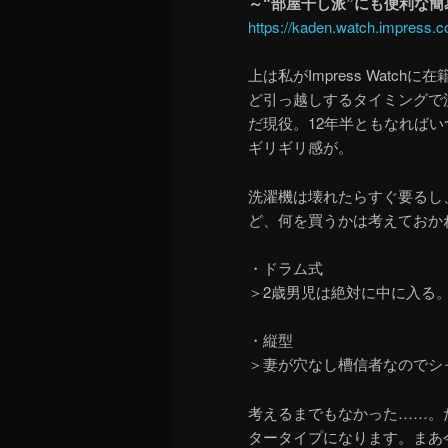
～“部屋干し派”にも便利な
https://kaden.watch.impress.c
上は私がImpress Watc
ど引っ越しするタイミングで
だ現役。12年半ともなれば
ギリギリ感が。
洗濯機は壊れたらすぐ要るし
ど、何を買うかは考えておか
・ドラム式
＞2歳男児は絶対に中に入る
・縦型
＞妻が穴なし槽信者なのでシ
考えるまでもなかった……。
タータイプになります。まあ