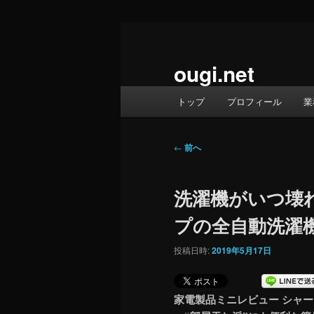
メ
イ
ン
ougi.net
コ
メ
ン
トップ
プロフィール
業
イ
テ
ン
ン
メ
投
ツ
←
前へ
ニ
稿
へ
ュ
ナ
移
洗濯機がいつ壊
ー
ビ
動
ゲ
プの全自動洗濯
ー
シ
投稿日時:
2019年5月17日
ョ
ン
家電製品ミニレビュー シャープ「