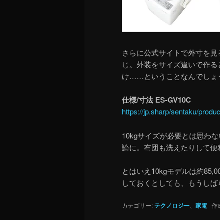
さらに公式サイトで外寸を見る
じ。外装をサイズ違いで作る
け……ということなんでしょ
仕様/寸法 ES-GV10C
https://jp.sharp/sentaku/prod
10kgサイズが必要とは思わ
論に。布団も洗えたりして便
とはいえ10kgモデルは約85
しておくとしても、もうしば
カテゴリー:
テクノロジー
、
家電
作成