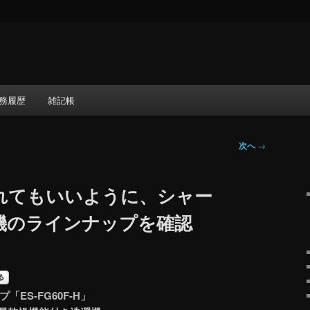
務履歴
雑記帳
次へ
→
れてもいいように、シャー
機のラインナップを確認
ES-FG60F-H」