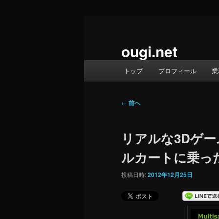
メ
イ
ン
ougi.net
コ
メ
ン
トップ
プロフィール
業
イ
テ
ン
ン
メ
投
ツ
←
前へ
ニ
稿
へ
ュ
ナ
移
リアルな3Dゲ
ー
ビ
動
ゲ
ルカートに乗っ
ー
シ
投稿日時:
2012年12月25日
ョ
ン