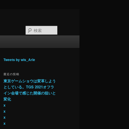
検
索
Tweets by wis_Arle
最近の投稿
東京ゲームショウは変革しよう
としている。TGS 2021オフラ
イン会場で感じた開催の狙いと
変化
x
x
x
x