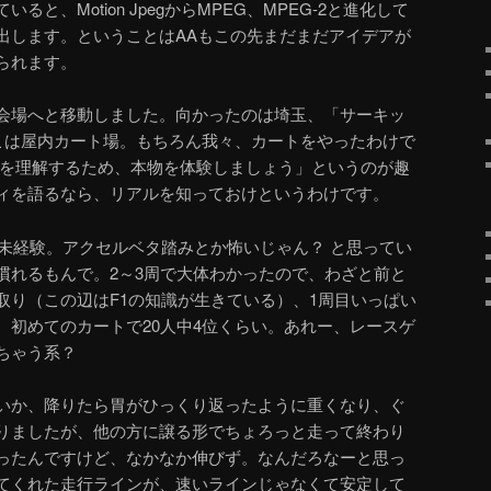
と、Motion JpegからMPEG、MPEG-2と進化して
出します。ということはAAもこの先まだまだアイデアが
られます。
会場へと移動しました。向かったのは埼玉、「サーキッ
ここは屋内カート場。もちろん我々、カートをやったわけで
ィを理解するため、本物を体験しましょう」というのが趣
ィを語るなら、リアルを知っておけというわけです。
は未経験。アクセルベタ踏みとか怖いじゃん？ と思ってい
慣れるもんで。2～3周で大体わかったので、わざと前と
取り（この辺はF1の知識が生きている）、1周目いっぱい
、初めてのカートで20人中4位くらい。あれー、レースゲ
ちゃう系？
いか、降りたら胃がひっくり返ったように重くなり、ぐ
りましたが、他の方に譲る形でちょろっと走って終わり
ったんですけど、なかなか伸びず。なんだろなーと思っ
てくれた走行ラインが、速いラインじゃなくて安定して