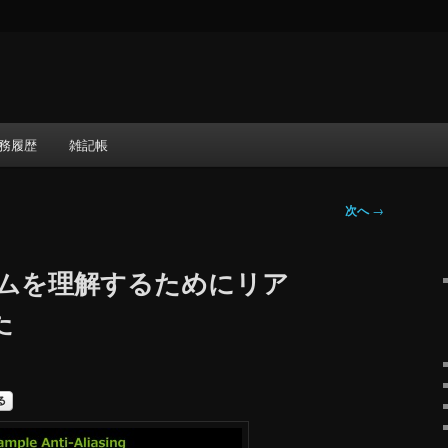
務履歴
雑記帳
次へ
→
ームを理解するためにリア
た