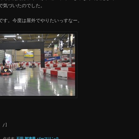
で気づいたのでした。
です。今度は屋外でやりたいっすなー。
 /]
と
作成者:
石田 賀津男
パーマリンク